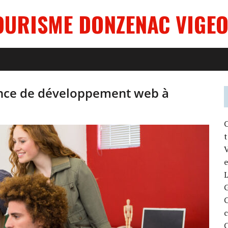
OURISME DONZENAC VIGEO
ence de développement web à
C
t
V
e
L
c
C