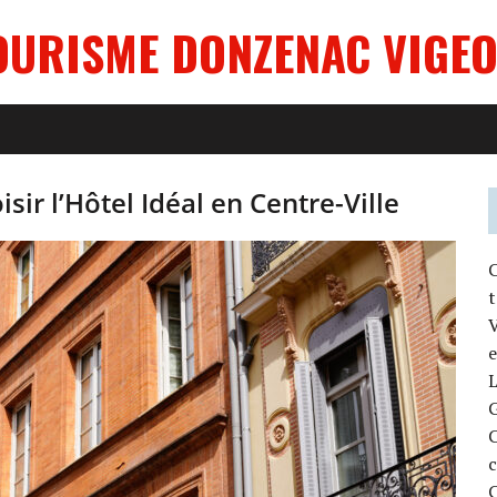
OURISME DONZENAC VIGEO
sir l’Hôtel Idéal en Centre-Ville
C
t
V
e
L
c
C